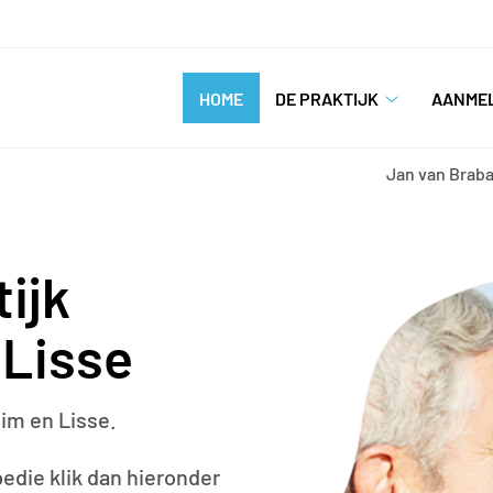
nu
HOME
DE PRAKTIJK
AANME
De
praktijk
submenu
Jan van Brab
ijk
Lisse
im en Lisse.
edie klik dan hieronder