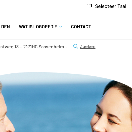
Selecteer Taal
LDEN
WAT IS LOGOPEDIE
CONTACT
Wat
is
logopedie
Zoeken
antweg
13
2171HC
Sassenheim
submenu