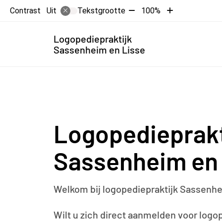
Tekst
Tekst
Contrast
Tekstgrootte
100%
Uit
verkleinen
vergroten
met
met
Hoofdme
Logopediepraktijk
10%
10%
Sassenheim en Lisse
Logopedieprakt
Sassenheim en 
Welkom bij logopediepraktijk Sassenhe
Wilt u zich direct aanmelden voor logop