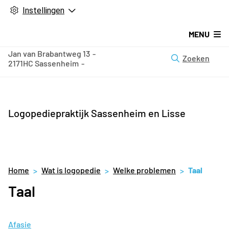
Instellingen
MENU
Jan van Brabantweg
13
Zoeken
2171HC
Sassenheim
Logopediepraktijk Sassenheim en Lisse
Home
Wat is logopedie
Welke problemen
Taal
Taal
Afasie